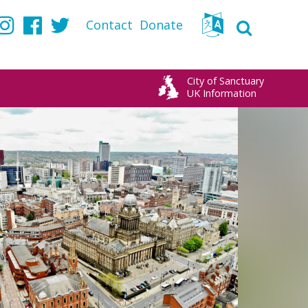
Contact
Donate
Instagram
Facebook
Twitter
City of Sanctuary
UK Information