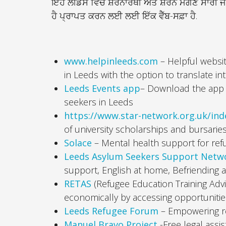
ਇਹ ਲੀਡਸ ਵਿਚ ਸ਼ਰਨਾਰਥੀ ਅਤੇ ਸ਼ਰਨ ਮੰਗਣ ਸਾਰੀ ਜਾਣ
ਹੈ ਪ੍ਰਾਪਤ ਕਰਨ ਲਈ ਲਈ ਇੱਕ ਵੈੱਬ-ਸਫ਼ਾ ਹੈ.
www.helpinleeds.com
– Helpful websit
in Leeds with the option to translate in
Leeds Events app
– Download the app w
seekers in Leeds
https://www.star-network.org.uk/ind
of university scholarships and bursarie
Solace
– Mental health support for re
Leeds Asylum Seekers Support Netw
support, English at home, Befriending
RETAS
(Refugee Education Training Advic
economically by accessing opportunities 
Leeds Refugee Forum
– Empowering r
Manuel Bravo Project
-Free legal assi