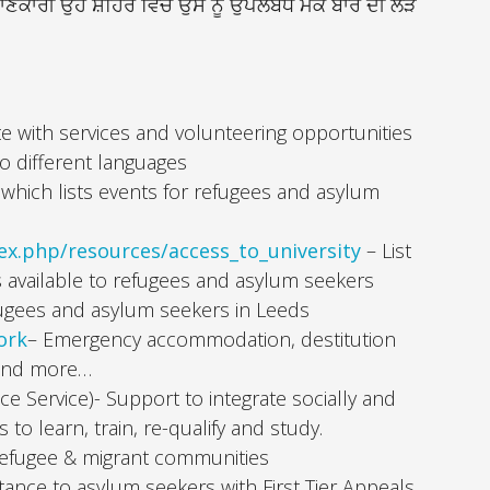
ਕਾਰੀ ਉਹ ਸ਼ਹਿਰ ਵਿਚ ਉਸ ਨੂੰ ਉਪਲੱਬਧ ਮੌਕੇ ਬਾਰੇ ਦੀ ਲੋੜ
e with services and volunteering opportunities
to different languages
hich lists events for refugees and asylum
ex.php/resources/access_to_university
– List
s available to refugees and asylum seekers
fugees and asylum seekers in Leeds
ork
– Emergency accommodation, destitution
 and more…
e Service)- Support to integrate socially and
to learn, train, re-qualify and study.
efugee & migrant communities
stance to asylum seekers with First Tier Appeals