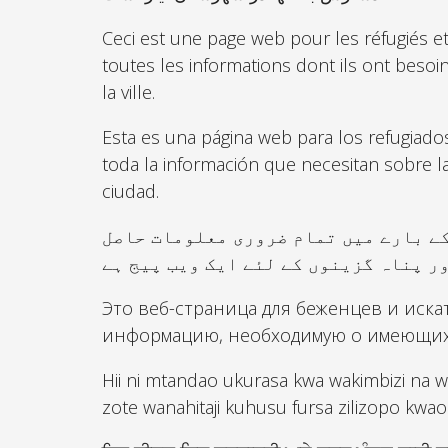
Ceci est une page web pour les réfugiés e
toutes les informations dont ils ont besoin
la ville.
Esta es una página web para los refugiados
toda la información que necesitan sobre l
ciudad.
کے بارے میں تمام ضروری معلومات حاصل
Это веб-страница для беженцев и иска
информацию, необходимую о имеющихс
Hii ni mtandao ukurasa kwa wakimbizi na wa
zote wanahitaji kuhusu fursa zilizopo kwao 